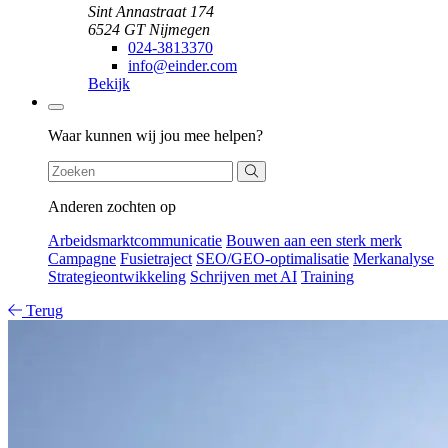
Sint Annastraat 174
6524 GT Nijmegen
024-3813370
info@einder.com
Bekijk
Zoeken
Waar kunnen wij jou mee helpen?
Anderen zochten op
Arbeidsmarktcommunicatie
Bouwen aan een sterk merk
Campagne
Fusietraject
SEO/GEO-optimalisatie
Merkanalyse
Strategieontwikkeling
Schrijven met AI
Training
Terug