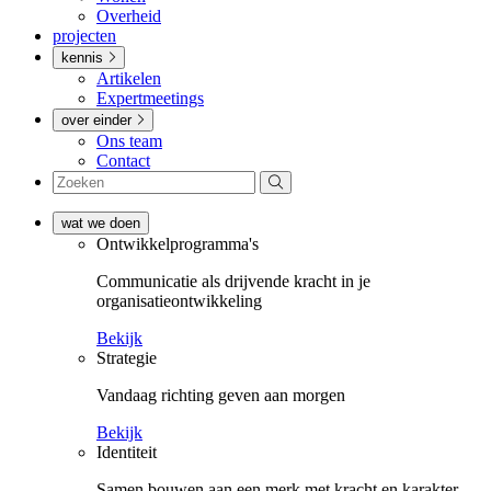
Overheid
projecten
kennis
Artikelen
Expertmeetings
over einder
Ons team
Contact
wat we doen
Ontwikkel­­programma's
Communicatie als drijvende kracht in je
organisatieontwikkeling
Bekijk
Strategie
Vandaag richting geven aan morgen
Bekijk
Identiteit
Samen bouwen aan een merk met kracht en karakter