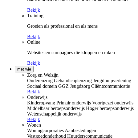
Bekijk
Training
Groeien als professional en als mens
Bekijk
Online
Websites en campagnes die kloppen en raken
Bekijk
met wie
Zorg en Welzijn
Ouderenzorg
Gehandicaptenzorg
Jeugdhulpverlening
Sociaal domein
GGZ
Jeugdzorg
Cliëntcommunicatie
Bekijk
Onderwijs
Kinderopvang
Primair onderwijs
Voortgezet onderwijs
Middelbaar beroepsonderwijs
Hoger beroepsonderwijs
Wetenschappelijk onderwijs
Bekijk
Wonen
Woningcorporaties
Aanbestedingen
Vastgoedonderhoud
Huurderscommunicatie