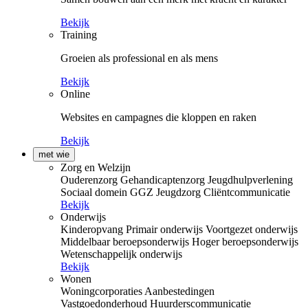
Bekijk
Training
Groeien als professional en als mens
Bekijk
Online
Websites en campagnes die kloppen en raken
Bekijk
met wie
Zorg en Welzijn
Ouderenzorg
Gehandicaptenzorg
Jeugdhulpverlening
Sociaal domein
GGZ
Jeugdzorg
Cliëntcommunicatie
Bekijk
Onderwijs
Kinderopvang
Primair onderwijs
Voortgezet onderwijs
Middelbaar beroepsonderwijs
Hoger beroepsonderwijs
Wetenschappelijk onderwijs
Bekijk
Wonen
Woningcorporaties
Aanbestedingen
Vastgoedonderhoud
Huurderscommunicatie