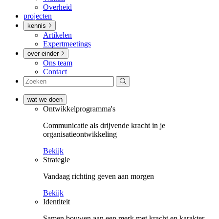
Overheid
projecten
kennis
Artikelen
Expertmeetings
over einder
Ons team
Contact
wat we doen
Ontwikkel­­programma's
Communicatie als drijvende kracht in je
organisatieontwikkeling
Bekijk
Strategie
Vandaag richting geven aan morgen
Bekijk
Identiteit
Samen bouwen aan een merk met kracht en karakter