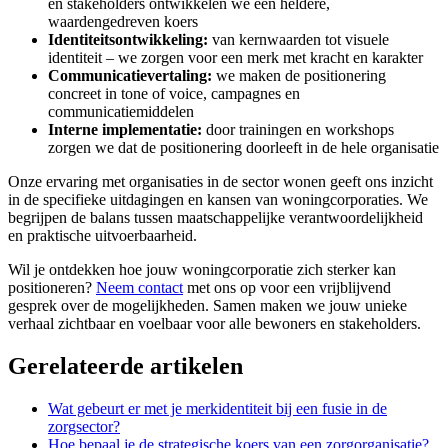
en stakeholders ontwikkelen we een heldere,
waardengedreven koers
Identiteitsontwikkeling:
van kernwaarden tot visuele
identiteit – we zorgen voor een merk met kracht en karakter
Communicatievertaling:
we maken de positionering
concreet in tone of voice, campagnes en
communicatiemiddelen
Interne implementatie:
door trainingen en workshops
zorgen we dat de positionering doorleeft in de hele organisatie
Onze ervaring met organisaties in de sector wonen geeft ons inzicht
in de specifieke uitdagingen en kansen van woningcorporaties. We
begrijpen de balans tussen maatschappelijke verantwoordelijkheid
en praktische uitvoerbaarheid.
Wil je ontdekken hoe jouw woningcorporatie zich sterker kan
positioneren?
Neem contact
met ons op voor een vrijblijvend
gesprek over de mogelijkheden. Samen maken we jouw unieke
verhaal zichtbaar en voelbaar voor alle bewoners en stakeholders.
Gerelateerde artikelen
Wat gebeurt er met je merkidentiteit bij een fusie in de
zorgsector?
Hoe bepaal je de strategische koers van een zorgorganisatie?