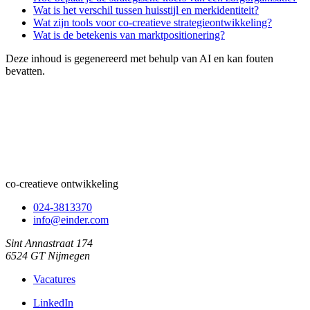
Wat is het verschil tussen huisstijl en merkidentiteit?
Wat zijn tools voor co-creatieve strategieontwikkeling?
Wat is de betekenis van marktpositionering?
Deze inhoud is gegenereerd met behulp van AI en kan fouten
bevatten.
co-creatieve ontwikkeling
024-3813370
info@einder.com
Sint Annastraat 174
6524 GT Nijmegen
Vacatures
LinkedIn