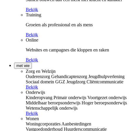
Bekijk
Training
Groeien als professional en als mens
Bekijk
Online
Websites en campagnes die kloppen en raken
Bekijk
met wie
Zorg en Welzijn
Ouderenzorg
Gehandicaptenzorg
Jeugdhulpverlening
Sociaal domein
GGZ
Jeugdzorg
Cliëntcommunicatie
Bekijk
Onderwijs
Kinderopvang
Primair onderwijs
Voortgezet onderwijs
Middelbaar beroepsonderwijs
Hoger beroepsonderwijs
Wetenschappelijk onderwijs
Bekijk
Wonen
Woningcorporaties
Aanbestedingen
Vastgoedonderhoud
Huurderscommunicatie