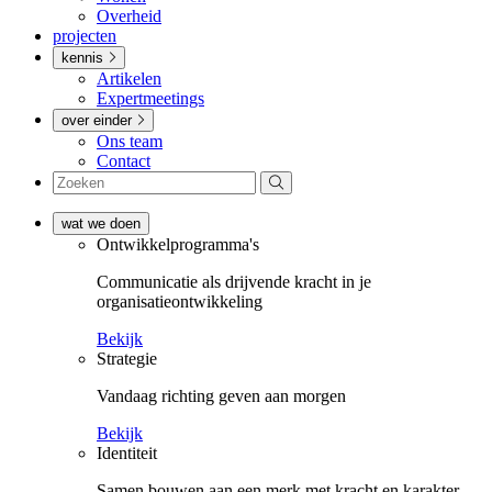
Overheid
projecten
kennis
Artikelen
Expertmeetings
over einder
Ons team
Contact
wat we doen
Ontwikkel­­programma's
Communicatie als drijvende kracht in je
organisatieontwikkeling
Bekijk
Strategie
Vandaag richting geven aan morgen
Bekijk
Identiteit
Samen bouwen aan een merk met kracht en karakter