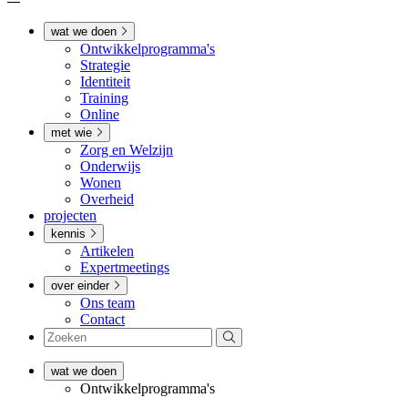
wat we doen
Ontwikkel­­programma's
Strategie
Identiteit
Training
Online
met wie
Zorg en Welzijn
Onderwijs
Wonen
Overheid
projecten
kennis
Artikelen
Expertmeetings
over einder
Ons team
Contact
wat we doen
Ontwikkel­­programma's