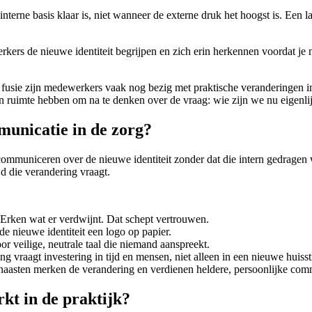
nterne basis klaar is, niet wanneer de externe druk het hoogst is. Een 
rkers de nieuwe identiteit begrijpen en zich erin herkennen voordat je n
fusie zijn medewerkers vaak nog bezig met praktische veranderingen in 
en ruimte hebben om na te denken over de vraag: wie zijn we nu eigenli
municatie in de zorg?
communiceren over de nieuwe identiteit zonder dat die intern gedragen
jd die verandering vraagt.
Erken wat er verdwijnt. Dat schept vertrouwen.
de nieuwe identiteit een logo op papier.
r veilige, neutrale taal die niemand aanspreekt.
ng vraagt investering in tijd en mensen, niet alleen in een nieuwe huissti
naasten merken de verandering en verdienen heldere, persoonlijke com
rkt in de praktijk?