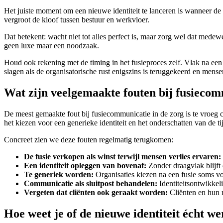
Het juiste moment om een nieuwe identiteit te lanceren is wanneer de i
vergroot de kloof tussen bestuur en werkvloer.
Dat betekent: wacht niet tot alles perfect is, maar zorg wel dat medewe
geen luxe maar een noodzaak.
Houd ook rekening met de timing in het fusieproces zelf. Vlak na een 
slagen als de organisatorische rust enigszins is teruggekeerd en mens
Wat zijn veelgemaakte fouten bij fusiecom
De meest gemaakte fout bij fusiecommunicatie in de zorg is te vroeg 
het kiezen voor een generieke identiteit en het onderschatten van de ti
Concreet zien we deze fouten regelmatig terugkomen:
De fusie verkopen als winst terwijl mensen verlies ervaren:
Een identiteit opleggen van bovenaf:
Zonder draagvlak blijft 
Te generiek worden:
Organisaties kiezen na een fusie soms voo
Communicatie als sluitpost behandelen:
Identiteitsontwikkeli
Vergeten dat cliënten ook geraakt worden:
Cliënten en hun 
Hoe weet je of de nieuwe identiteit écht we