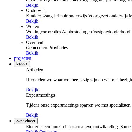
Bekijk
Onderwijs
Kinderopvang
Primair onderwijs
Voortgezet onderwijs
M
Bekijk
Wonen
Woningcorporaties
Aanbestedingen
Vastgoedonderhoud
Bekijk
Overheid
Gemeenten
Provincies
Bekijk
projecten
kennis
Artikelen
Hier delen we waar we mee bezig zijn en wat ons bezigh
Bekijk
Expertmeetings
Tijdens onze expertmeetings sparren we met specialisten 
Bekijk
over einder
Einder is een bureau in co-creatieve ontwikkeling. Samen
Bekijk Ons team