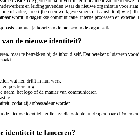
ie en visie? Die gedeelde kern vormt het fundament van de nieuwe ide
medewerkers en leidinggevenden waar de nieuwe organisatie voor staat
ne of voice, huisstijl en een werkgeversmerk dat aansluit bij wie jullie
htbaar wordt in dagelijkse communicatie, interne processen en externe u
n op basis van wat je hoort van de mensen in de organisatie.
van de nieuwe identiteit?
ren, maar te betrekken bij de inhoud zelf. Dat betekent: luisteren voorda
maakt.
llen wat hen drijft in hun werk
n en positionering
e naam, het logo of de manier van communiceren
stligt
titeit, zodat zij ambassadeur worden
 de nieuwe identiteit, zullen ze die ook niet uitdragen naar cliënten en
 identiteit te lanceren?