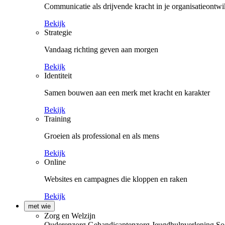
Communicatie als drijvende kracht in je organisatieontwi
Bekijk
Strategie
Vandaag richting geven aan morgen
Bekijk
Identiteit
Samen bouwen aan een merk met kracht en karakter
Bekijk
Training
Groeien als professional en als mens
Bekijk
Online
Websites en campagnes die kloppen en raken
Bekijk
met wie
Zorg en Welzijn
Ouderenzorg
Gehandicaptenzorg
Jeugdhulpverlening
So