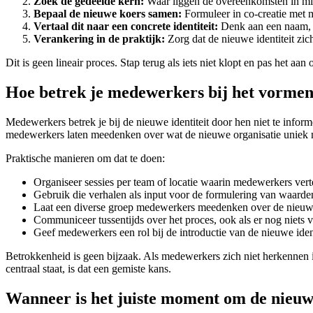
Zoek de gedeelde kern:
Waar liggen de overeenkomsten in miss
Bepaal de nieuwe koers samen:
Formuleer in co-creatie met 
Vertaal dit naar een concrete identiteit:
Denk aan een naam, to
Verankering in de praktijk:
Zorg dat de nieuwe identiteit zic
Dit is geen lineair proces. Stap terug als iets niet klopt en pas het aa
Hoe betrek je medewerkers bij het vormen 
Medewerkers betrek je bij de nieuwe identiteit door hen niet te informe
medewerkers laten meedenken over wat de nieuwe organisatie uniek 
Praktische manieren om dat te doen:
Organiseer sessies per team of locatie waarin medewerkers verte
Gebruik die verhalen als input voor de formulering van waarde
Laat een diverse groep medewerkers meedenken over de nieuw
Communiceer tussentijds over het proces, ook als er nog niets va
Geef medewerkers een rol bij de introductie van de nieuwe iden
Betrokkenheid is geen bijzaak. Als medewerkers zich niet herkennen in
centraal staat, is dat een gemiste kans.
Wanneer is het juiste moment om de nieuwe