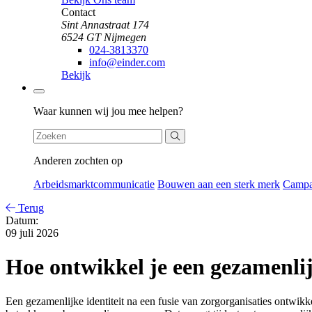
Contact
Sint Annastraat 174
6524 GT Nijmegen
024-3813370
info@einder.com
Bekijk
Zoeken
Waar kunnen wij jou mee helpen?
Anderen zochten op
Arbeidsmarktcommunicatie
Bouwen aan een sterk merk
Camp
Terug
Datum:
09 juli 2026
Hoe ontwikkel je een gezamenlijk
Een gezamenlijke identiteit na een fusie van zorgorganisaties ontwikke