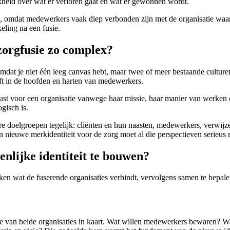
jkheid over wat er verloren gaat en wat er gewonnen wordt.
rol, omdat medewerkers vaak diep verbonden zijn met de organisatie waar
eling na een fusie.
zorgfusie zo complex?
omdat je niet één leeg canvas hebt, maar twee of meer bestaande culture
eeft in de hoofden en harten van medewerkers.
ust voor een organisatie vanwege haar missie, haar manier van werken 
ogisch is.
 doelgroepen tegelijk: cliënten en hun naasten, medewerkers, verwijze
n nieuwe merkidentiteit voor de zorg moet al die perspectieven serieus
nlijke identiteit te bouwen?
en wat de fuserende organisaties verbindt, vervolgens samen te bepalen
ie van beide organisaties in kaart. Wat willen medewerkers bewaren? 