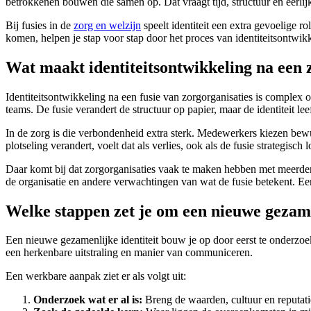
betrokkenen bouwen die samen op. Dat vraagt tijd, structuur en eerli
Bij fusies in de
zorg en welzijn
speelt identiteit een extra gevoelige 
komen, helpen je stap voor stap door het proces van identiteitsontwikk
Wat maakt identiteitsontwikkeling na een 
Identiteitsontwikkeling na een fusie van zorgorganisaties is complex 
teams. De fusie verandert de structuur op papier, maar de identiteit l
In de zorg is die verbondenheid extra sterk. Medewerkers kiezen bew
plotseling verandert, voelt dat als verlies, ook als de fusie strategisch l
Daar komt bij dat zorgorganisaties vaak te maken hebben met meerdere
de organisatie en andere verwachtingen van wat de fusie betekent. Ee
Welke stappen zet je om een nieuwe gezame
Een nieuwe gezamenlijke identiteit bouw je op door eerst te onderzoek
een herkenbare uitstraling en manier van communiceren.
Een werkbare aanpak ziet er als volgt uit:
Onderzoek wat er al is:
Breng de waarden, cultuur en reputat