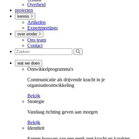
Overheid
projecten
kennis
Artikelen
Expertmeetings
over einder
Ons team
Contact
wat we doen
Ontwikkel­­programma's
Communicatie als drijvende kracht in je
organisatieontwikkeling
Bekijk
Strategie
Vandaag richting geven aan morgen
Bekijk
Identiteit
Samen bouwen aan een merk met kracht en karakter