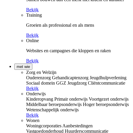
Bekijk
Training
Groeien als professional en als mens
Bekijk
Online
Websites en campagnes die kloppen en raken
Bekijk
met wie
Zorg en Welzijn
Ouderenzorg
Gehandicaptenzorg
Jeugdhulpverlening
Sociaal domein
GGZ
Jeugdzorg
Cliëntcommunicatie
Bekijk
Onderwijs
Kinderopvang
Primair onderwijs
Voortgezet onderwijs
Middelbaar beroepsonderwijs
Hoger beroepsonderwijs
Wetenschappelijk onderwijs
Bekijk
Wonen
Woningcorporaties
Aanbestedingen
Vastgoedonderhoud
Huurderscommunicatie