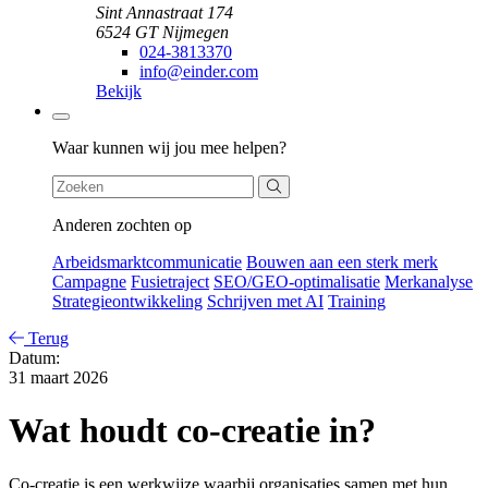
Sint Annastraat 174
6524 GT Nijmegen
024-3813370
info@einder.com
Bekijk
Zoeken
Waar kunnen wij jou mee helpen?
Anderen zochten op
Arbeidsmarktcommunicatie
Bouwen aan een sterk merk
Campagne
Fusietraject
SEO/GEO-optimalisatie
Merkanalyse
Strategieontwikkeling
Schrijven met AI
Training
Terug
Datum:
31 maart 2026
Wat houdt co-creatie in?
Co-creatie is een werkwijze waarbij organisaties samen met hun