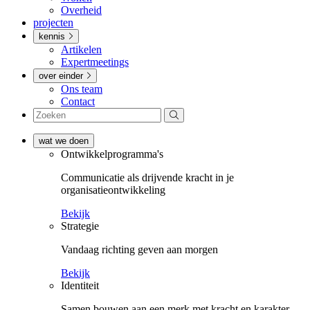
Overheid
projecten
kennis
Artikelen
Expertmeetings
over einder
Ons team
Contact
wat we doen
Ontwikkel­­programma's
Communicatie als drijvende kracht in je
organisatieontwikkeling
Bekijk
Strategie
Vandaag richting geven aan morgen
Bekijk
Identiteit
Samen bouwen aan een merk met kracht en karakter