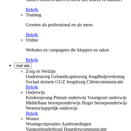
Bekijk
Training
Groeien als professional en als mens
Bekijk
Online
Websites en campagnes die kloppen en raken
Bekijk
met wie
Zorg en Welzijn
Ouderenzorg
Gehandicaptenzorg
Jeugdhulpverlening
Sociaal domein
GGZ
Jeugdzorg
Cliëntcommunicatie
Bekijk
Onderwijs
Kinderopvang
Primair onderwijs
Voortgezet onderwijs
Middelbaar beroepsonderwijs
Hoger beroepsonderwijs
Wetenschappelijk onderwijs
Bekijk
Wonen
Woningcorporaties
Aanbestedingen
Vastgoedonderhoud
Huurderscommunicatie