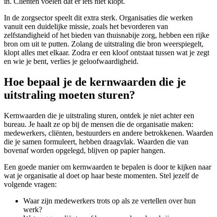
in. Cliënten voelen dat er iets niet klopt.
In de zorgsector speelt dit extra sterk. Organisaties die werken
vanuit een duidelijke missie, zoals het bevorderen van
zelfstandigheid of het bieden van thuisnabije zorg, hebben een rijke
bron om uit te putten. Zolang de uitstraling die bron weerspiegelt,
klopt alles met elkaar. Zodra er een kloof ontstaat tussen wat je zegt
en wie je bent, verlies je geloofwaardigheid.
Hoe bepaal je de kernwaarden die je
uitstraling moeten sturen?
Kernwaarden die je uitstraling sturen, ontdek je niet achter een
bureau. Je haalt ze op bij de mensen die de organisatie maken:
medewerkers, cliënten, bestuurders en andere betrokkenen. Waarden
die je samen formuleert, hebben draagvlak. Waarden die van
bovenaf worden opgelegd, blijven op papier hangen.
Een goede manier om kernwaarden te bepalen is door te kijken naar
wat je organisatie al doet op haar beste momenten. Stel jezelf de
volgende vragen:
Waar zijn medewerkers trots op als ze vertellen over hun
werk?