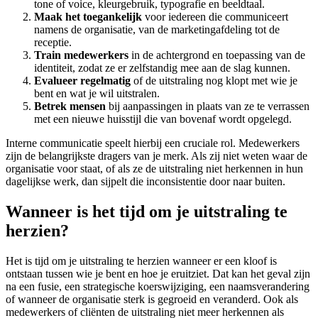
tone of voice, kleurgebruik, typografie en beeldtaal.
Maak het toegankelijk
voor iedereen die communiceert
namens de organisatie, van de marketingafdeling tot de
receptie.
Train medewerkers
in de achtergrond en toepassing van de
identiteit, zodat ze er zelfstandig mee aan de slag kunnen.
Evalueer regelmatig
of de uitstraling nog klopt met wie je
bent en wat je wil uitstralen.
Betrek mensen
bij aanpassingen in plaats van ze te verrassen
met een nieuwe huisstijl die van bovenaf wordt opgelegd.
Interne communicatie speelt hierbij een cruciale rol. Medewerkers
zijn de belangrijkste dragers van je merk. Als zij niet weten waar de
organisatie voor staat, of als ze de uitstraling niet herkennen in hun
dagelijkse werk, dan sijpelt die inconsistentie door naar buiten.
Wanneer is het tijd om je uitstraling te
herzien?
Het is tijd om je uitstraling te herzien wanneer er een kloof is
ontstaan tussen wie je bent en hoe je eruitziet. Dat kan het geval zijn
na een fusie, een strategische koerswijziging, een naamsverandering
of wanneer de organisatie sterk is gegroeid en veranderd. Ook als
medewerkers of cliënten de uitstraling niet meer herkennen als