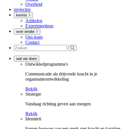
Overheid
projecten
kennis
Artikelen
Expertmeetings
over einder
Ons team
Contact
wat we doen
Ontwikkel­­programma's
Communicatie als drijvende kracht in je
organisatieontwikkeling
Bekijk
Strategie
Vandaag richting geven aan morgen
Bekijk
Identiteit
Samen bouwen aan een merk met kracht en karakter