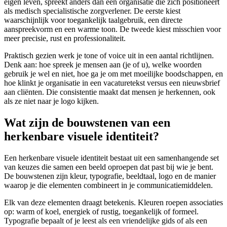
eigen leven, spreekt anders dan een organisatie die zich positioneert
als medisch specialistische zorgverlener. De eerste kiest
waarschijnlijk voor toegankelijk taalgebruik, een directe
aanspreekvorm en een warme toon. De tweede kiest misschien voor
meer precisie, rust en professionaliteit.
Praktisch gezien werk je tone of voice uit in een aantal richtlijnen.
Denk aan: hoe spreek je mensen aan (je of u), welke woorden
gebruik je wel en niet, hoe ga je om met moeilijke boodschappen, en
hoe klinkt je organisatie in een vacaturetekst versus een nieuwsbrief
aan cliënten. Die consistentie maakt dat mensen je herkennen, ook
als ze niet naar je logo kijken.
Wat zijn de bouwstenen van een
herkenbare visuele identiteit?
Een herkenbare visuele identiteit bestaat uit een samenhangende set
van keuzes die samen een beeld oproepen dat past bij wie je bent.
De bouwstenen zijn kleur, typografie, beeldtaal, logo en de manier
waarop je die elementen combineert in je communicatiemiddelen.
Elk van deze elementen draagt betekenis. Kleuren roepen associaties
op: warm of koel, energiek of rustig, toegankelijk of formeel.
Typografie bepaalt of je leest als een vriendelijke gids of als een