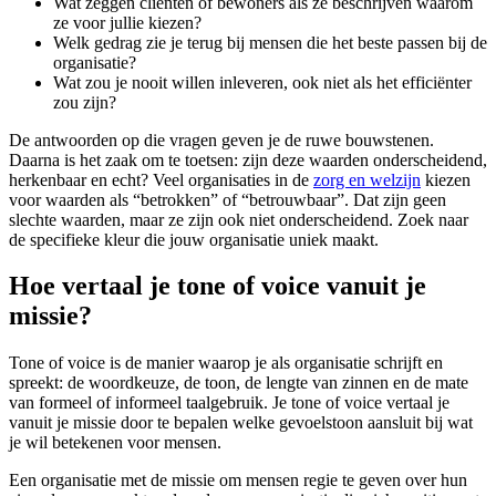
Wat zeggen cliënten of bewoners als ze beschrijven waarom
ze voor jullie kiezen?
Welk gedrag zie je terug bij mensen die het beste passen bij de
organisatie?
Wat zou je nooit willen inleveren, ook niet als het efficiënter
zou zijn?
De antwoorden op die vragen geven je de ruwe bouwstenen.
Daarna is het zaak om te toetsen: zijn deze waarden onderscheidend,
herkenbaar en echt? Veel organisaties in de
zorg en welzijn
kiezen
voor waarden als “betrokken” of “betrouwbaar”. Dat zijn geen
slechte waarden, maar ze zijn ook niet onderscheidend. Zoek naar
de specifieke kleur die jouw organisatie uniek maakt.
Hoe vertaal je tone of voice vanuit je
missie?
Tone of voice is de manier waarop je als organisatie schrijft en
spreekt: de woordkeuze, de toon, de lengte van zinnen en de mate
van formeel of informeel taalgebruik. Je tone of voice vertaal je
vanuit je missie door te bepalen welke gevoelstoon aansluit bij wat
je wil betekenen voor mensen.
Een organisatie met de missie om mensen regie te geven over hun