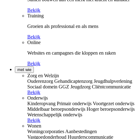
Bekijk
Training
Groeien als professional en als mens
Bekijk
Online
Websites en campagnes die kloppen en raken
Bekijk
met wie
Zorg en Welzijn
Ouderenzorg
Gehandicaptenzorg
Jeugdhulpverlening
Sociaal domein
GGZ
Jeugdzorg
Cliëntcommunicatie
Bekijk
Onderwijs
Kinderopvang
Primair onderwijs
Voortgezet onderwijs
Middelbaar beroepsonderwijs
Hoger beroepsonderwijs
Wetenschappelijk onderwijs
Bekijk
Wonen
Woningcorporaties
Aanbestedingen
Vastgoedonderhoud
Huurderscommunicatie