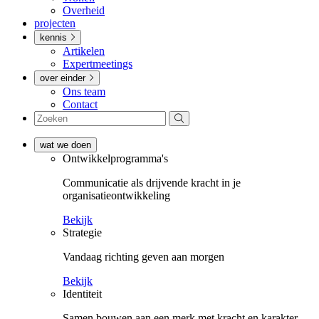
Overheid
projecten
kennis
Artikelen
Expertmeetings
over einder
Ons team
Contact
wat we doen
Ontwikkel­­programma's
Communicatie als drijvende kracht in je
organisatieontwikkeling
Bekijk
Strategie
Vandaag richting geven aan morgen
Bekijk
Identiteit
Samen bouwen aan een merk met kracht en karakter