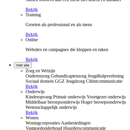
Bekijk
Training
Groeien als professional en als mens
Bekijk
Online
Websites en campagnes die kloppen en raken
Bekijk
met wie
Zorg en Welzijn
Ouderenzorg
Gehandicaptenzorg
Jeugdhulpverlening
Sociaal domein
GGZ
Jeugdzorg
Cliëntcommunicatie
Bekijk
Onderwijs
Kinderopvang
Primair onderwijs
Voortgezet onderwijs
Middelbaar beroepsonderwijs
Hoger beroepsonderwijs
Wetenschappelijk onderwijs
Bekijk
Wonen
Woningcorporaties
Aanbestedingen
Vastgoedonderhoud
Huurderscommunicatie