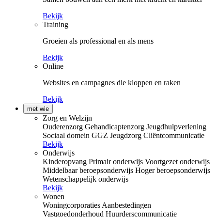
Bekijk
Training
Groeien als professional en als mens
Bekijk
Online
Websites en campagnes die kloppen en raken
Bekijk
met wie
Zorg en Welzijn
Ouderenzorg
Gehandicaptenzorg
Jeugdhulpverlening
Sociaal domein
GGZ
Jeugdzorg
Cliëntcommunicatie
Bekijk
Onderwijs
Kinderopvang
Primair onderwijs
Voortgezet onderwijs
Middelbaar beroepsonderwijs
Hoger beroepsonderwijs
Wetenschappelijk onderwijs
Bekijk
Wonen
Woningcorporaties
Aanbestedingen
Vastgoedonderhoud
Huurderscommunicatie