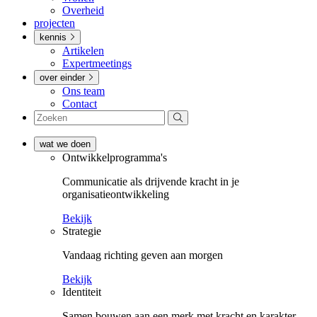
Overheid
projecten
kennis
Artikelen
Expertmeetings
over einder
Ons team
Contact
wat we doen
Ontwikkel­­programma's
Communicatie als drijvende kracht in je
organisatieontwikkeling
Bekijk
Strategie
Vandaag richting geven aan morgen
Bekijk
Identiteit
Samen bouwen aan een merk met kracht en karakter