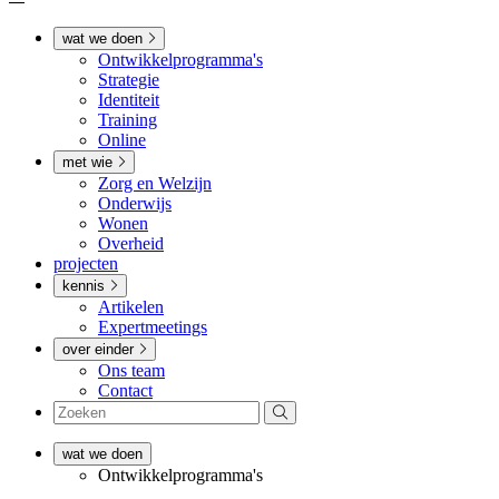
wat we doen
Ontwikkel­­programma's
Strategie
Identiteit
Training
Online
met wie
Zorg en Welzijn
Onderwijs
Wonen
Overheid
projecten
kennis
Artikelen
Expertmeetings
over einder
Ons team
Contact
wat we doen
Ontwikkel­­programma's