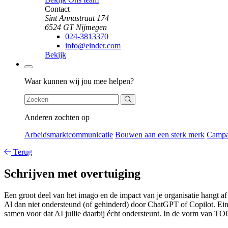
Contact
Sint Annastraat 174
6524 GT Nijmegen
024-3813370
info@einder.com
Bekijk
Zoeken
Waar kunnen wij jou mee helpen?
Anderen zochten op
Arbeidsmarktcommunicatie
Bouwen aan een sterk merk
Camp
Terug
Schrijven met overtuiging
Een groot deel van het imago en de impact van je organisatie hangt af 
Al dan niet ondersteund (of gehinderd) door ChatGPT of Copilot. Eind
samen voor dat AI jullie daarbij écht ondersteunt. In de vorm van TOO