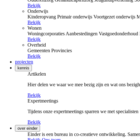
Bekijk
Onderwijs
Kinderopvang
Primair onderwijs
Voortgezet onderwijs
M
Bekijk
Wonen
Woningcorporaties
Aanbestedingen
Vastgoedonderhoud
Bekijk
Overheid
Gemeenten
Provincies
Bekijk
projecten
kennis
Artikelen
Hier delen we waar we mee bezig zijn en wat ons bezigh
Bekijk
Expertmeetings
Tijdens onze expertmeetings sparren we met specialisten 
Bekijk
over einder
Einder is een bureau in co-creatieve ontwikkeling. Samen
Bekijk Ons team