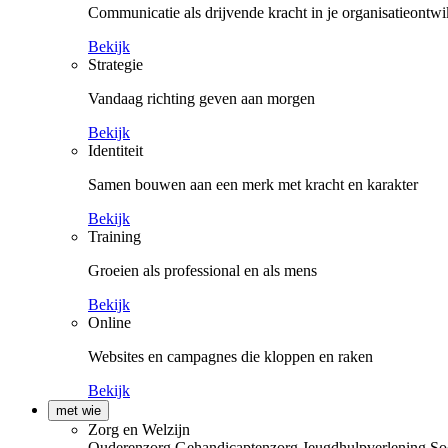
Communicatie als drijvende kracht in je organisatieontwi
Bekijk
Strategie
Vandaag richting geven aan morgen
Bekijk
Identiteit
Samen bouwen aan een merk met kracht en karakter
Bekijk
Training
Groeien als professional en als mens
Bekijk
Online
Websites en campagnes die kloppen en raken
Bekijk
met wie
Zorg en Welzijn
Ouderenzorg
Gehandicaptenzorg
Jeugdhulpverlening
So