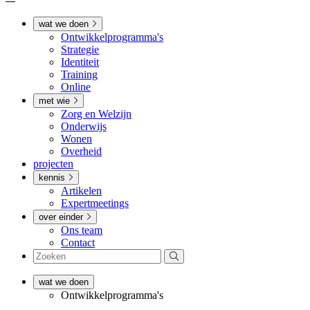
wat we doen
Ontwikkel­­programma's
Strategie
Identiteit
Training
Online
met wie
Zorg en Welzijn
Onderwijs
Wonen
Overheid
projecten
kennis
Artikelen
Expertmeetings
over einder
Ons team
Contact
wat we doen
Ontwikkel­­programma's