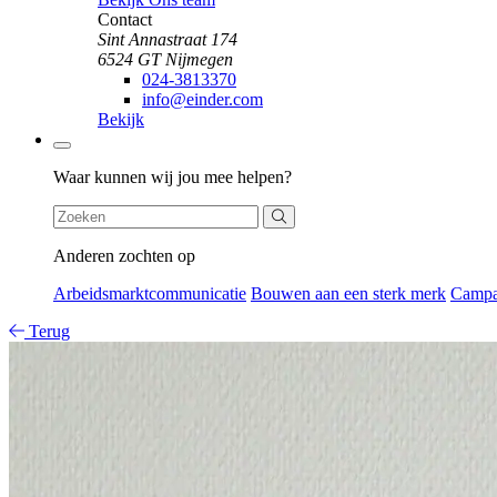
Contact
Sint Annastraat 174
6524 GT Nijmegen
024-3813370
info@einder.com
Bekijk
Zoeken
Waar kunnen wij jou mee helpen?
Anderen zochten op
Arbeidsmarktcommunicatie
Bouwen aan een sterk merk
Camp
Terug