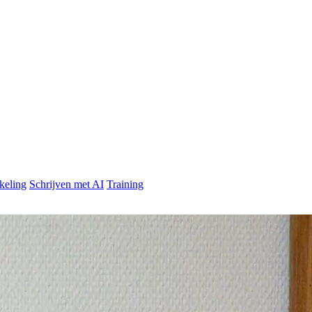
keling
Schrijven met AI
Training