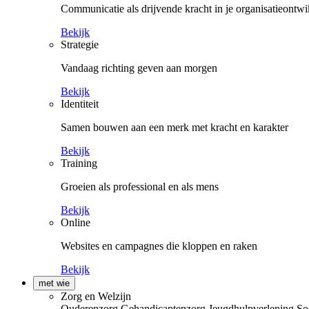
Communicatie als drijvende kracht in je organisatieontwi
Bekijk
Strategie
Vandaag richting geven aan morgen
Bekijk
Identiteit
Samen bouwen aan een merk met kracht en karakter
Bekijk
Training
Groeien als professional en als mens
Bekijk
Online
Websites en campagnes die kloppen en raken
Bekijk
met wie
Zorg en Welzijn
Ouderenzorg
Gehandicaptenzorg
Jeugdhulpverlening
So