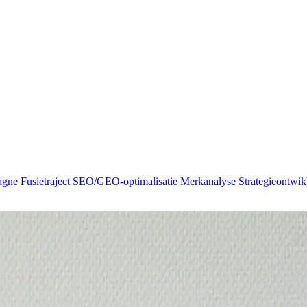
agne
Fusietraject
SEO/GEO-optimalisatie
Merkanalyse
Strategieontwik