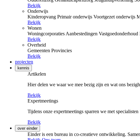
Bekijk
Onderwijs
Kinderopvang
Primair onderwijs
Voortgezet onderwijs
M
Bekijk
Wonen
Woningcorporaties
Aanbestedingen
Vastgoedonderhoud
Bekijk
Overheid
Gemeenten
Provincies
Bekijk
projecten
kennis
Artikelen
Hier delen we waar we mee bezig zijn en wat ons bezigh
Bekijk
Expertmeetings
Tijdens onze expertmeetings sparren we met specialisten 
Bekijk
over einder
Einder is een bureau in co-creatieve ontwikkeling. Samen
Bekijk Ons team