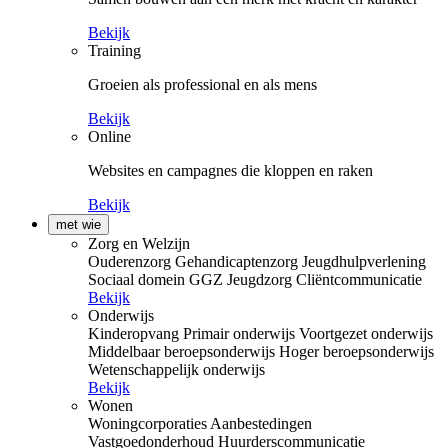
Bekijk
Training
Groeien als professional en als mens
Bekijk
Online
Websites en campagnes die kloppen en raken
Bekijk
met wie
Zorg en Welzijn
Ouderenzorg
Gehandicaptenzorg
Jeugdhulpverlening
Sociaal domein
GGZ
Jeugdzorg
Cliëntcommunicatie
Bekijk
Onderwijs
Kinderopvang
Primair onderwijs
Voortgezet onderwijs
Middelbaar beroepsonderwijs
Hoger beroepsonderwijs
Wetenschappelijk onderwijs
Bekijk
Wonen
Woningcorporaties
Aanbestedingen
Vastgoedonderhoud
Huurderscommunicatie