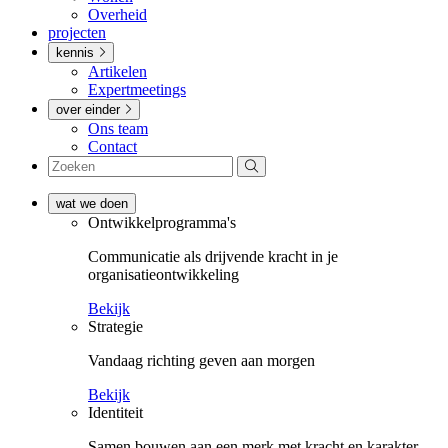
Overheid
projecten
kennis
Artikelen
Expertmeetings
over einder
Ons team
Contact
wat we doen
Ontwikkel­­programma's
Communicatie als drijvende kracht in je
organisatieontwikkeling
Bekijk
Strategie
Vandaag richting geven aan morgen
Bekijk
Identiteit
Samen bouwen aan een merk met kracht en karakter