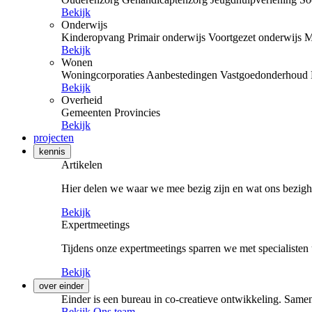
Bekijk
Onderwijs
Kinderopvang
Primair onderwijs
Voortgezet onderwijs
M
Bekijk
Wonen
Woningcorporaties
Aanbestedingen
Vastgoedonderhoud
Bekijk
Overheid
Gemeenten
Provincies
Bekijk
projecten
kennis
Artikelen
Hier delen we waar we mee bezig zijn en wat ons bezigh
Bekijk
Expertmeetings
Tijdens onze expertmeetings sparren we met specialisten 
Bekijk
over einder
Einder is een bureau in co-creatieve ontwikkeling. Samen
Bekijk Ons team