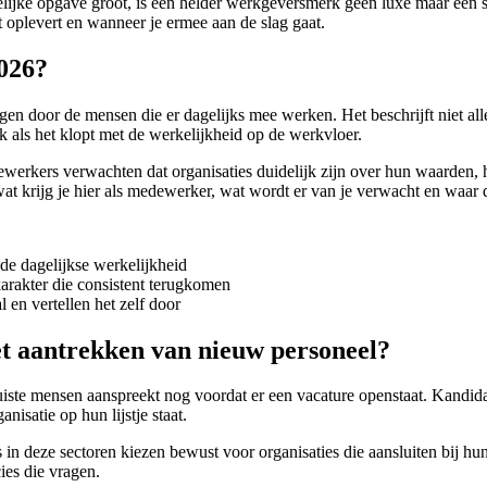
lijke opgave groot, is een helder werkgeversmerk geen luxe maar een s
 oplevert en wanneer je ermee aan de slag gaat.
026?
en door de mensen die er dagelijks mee werken. Het beschrijft niet al
k als het klopt met de werkelijkheid op de werkvloer.
werkers verwachten dat organisaties duidelijk zijn over hun waarden, h
wat krijg je hier als medewerker, wat wordt er van je verwacht en waar d
 de dagelijkse werkelijkheid
 karakter die consistent terugkomen
en vertellen het zelf door
et aantrekken van nieuw personeel?
iste mensen aanspreekt nog voordat er een vacature openstaat. Kandidat
satie op hun lijstje staat.
als in deze sectoren kiezen bewust voor organisaties die aansluiten bij
ies die vragen.