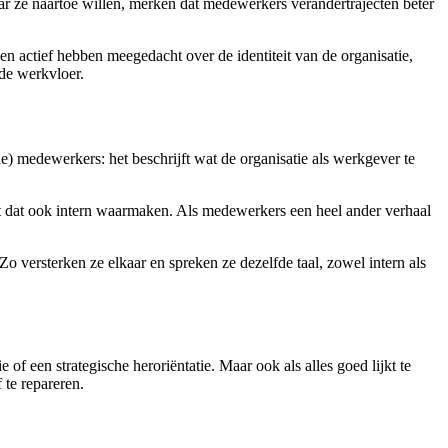
ar ze naartoe willen, merken dat medewerkers verandertrajecten beter
 actief hebben meegedacht over de identiteit van de organisatie,
 de werkvloer.
e) medewerkers: het beschrijft wat de organisatie als werkgever te
et dat ook intern waarmaken. Als medewerkers een heel ander verhaal
o versterken ze elkaar en spreken ze dezelfde taal, zowel intern als
f een strategische heroriëntatie. Maar ook als alles goed lijkt te
 te repareren.