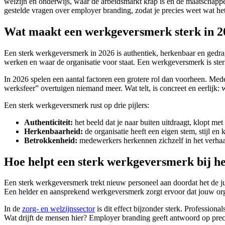
welzijn en onderwijs, waar de arbeidsmarkt krap is en de maatschappe
gestelde vragen over employer branding, zodat je precies weet wat het
Wat maakt een werkgeversmerk sterk in 2
Een sterk werkgeversmerk in 2026 is authentiek, herkenbaar en gedrag
werken en waar de organisatie voor staat. Een werkgeversmerk is ster
In 2026 spelen een aantal factoren een grotere rol dan voorheen. Mede
werksfeer” overtuigen niemand meer. Wat telt, is concreet en eerlijk: 
Een sterk werkgeversmerk rust op drie pijlers:
Authenticiteit:
het beeld dat je naar buiten uitdraagt, klopt met
Herkenbaarheid:
de organisatie heeft een eigen stem, stijl en
Betrokkenheid:
medewerkers herkennen zichzelf in het verhaal 
Hoe helpt een sterk werkgeversmerk bij h
Een sterk werkgeversmerk trekt nieuw personeel aan doordat het de ju
Een helder en aansprekend werkgeversmerk zorgt ervoor dat jouw organi
In de
zorg- en welzijnssector
is dit effect bijzonder sterk. Profession
Wat drijft de mensen hier? Employer branding geeft antwoord op prec