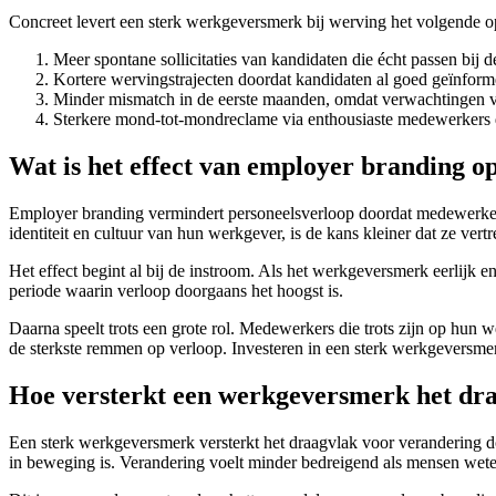
Concreet levert een sterk werkgeversmerk bij werving het volgende o
Meer spontane sollicitaties van kandidaten die écht passen bij d
Kortere wervingstrajecten doordat kandidaten al goed geïnfo
Minder mismatch in de eerste maanden, omdat verwachtingen va
Sterkere mond-tot-mondreclame via enthousiaste medewerkers d
Wat is het effect van employer branding o
Employer branding vermindert personeelsverloop doordat medewerker
identiteit en cultuur van hun werkgever, is de kans kleiner dat ze vert
Het effect begint al bij de instroom. Als het werkgeversmerk eerlijk
periode waarin verloop doorgaans het hoogst is.
Daarna speelt trots een grote rol. Medewerkers die trots zijn op hun 
de sterkste remmen op verloop. Investeren in een sterk werkgeversmerk 
Hoe versterkt een werkgeversmerk het dr
Een sterk werkgeversmerk versterkt het draagvlak voor verandering d
in beweging is. Verandering voelt minder bedreigend als mensen weten