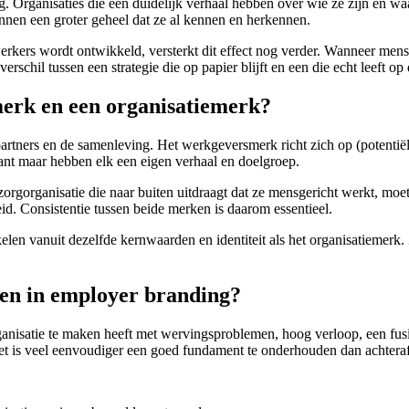
. Organisaties die een duidelijk verhaal hebben over wie ze zijn en wa
nen een groter geheel dat ze al kennen en herkennen.
rs wordt ontwikkeld, versterkt dit effect nog verder. Wanneer mensen
rschil tussen een strategie die op papier blijft en een die echt leeft op
merk en een organisatiemerk?
 partners en de samenleving. Het werkgeversmerk richt zich op (potentiël
nt maar hebben elk een eigen verhaal en doelgroep.
zorgorganisatie die naar buiten uitdraagt dat ze mensgericht werkt, mo
id. Consistentie tussen beide merken is daarom essentieel.
en vanuit dezelfde kernwaarden en identiteit als het organisatiemerk. Z
eren in employer branding?
anisatie te maken heeft met wervingsproblemen, hoog verloop, een fusie o
et is veel eenvoudiger een goed fundament te onderhouden dan achteraf