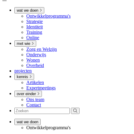
wat we doen
Ontwikkel­­programma's
Strategie
Identiteit
Training
Online
met wie
Zorg en Welzijn
Onderwijs
Wonen
Overheid
projecten
kennis
Artikelen
Expertmeetings
over einder
Ons team
Contact
wat we doen
Ontwikkel­­programma's