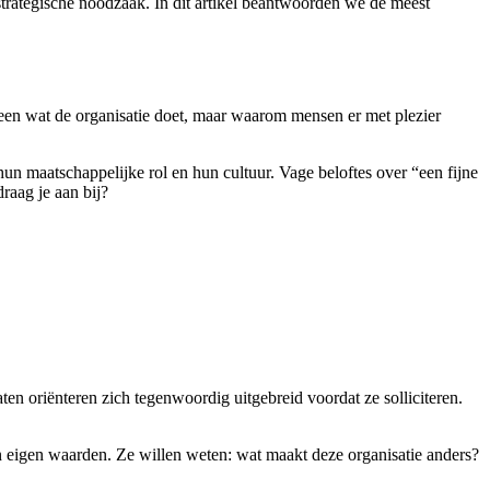
trategische noodzaak. In dit artikel beantwoorden we de meest
leen wat de organisatie doet, maar waarom mensen er met plezier
un maatschappelijke rol en hun cultuur. Vage beloftes over “een fijne
raag je aan bij?
en oriënteren zich tegenwoordig uitgebreid voordat ze solliciteren.
 hun eigen waarden. Ze willen weten: wat maakt deze organisatie anders?