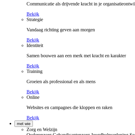
Communicatie als drijvende kracht in je organisatieontwi
Bekijk
Strategie
Vandaag richting geven aan morgen
Bekijk
Identiteit
Samen bouwen aan een merk met kracht en karakter
Bekijk
Training
Groeien als professional en als mens
Bekijk
Online
Websites en campagnes die kloppen en raken
Bekijk
met wie
Zorg en Welzijn
Ouderenzorg
Gehandicaptenzorg
Jeugdhulpverlening
So