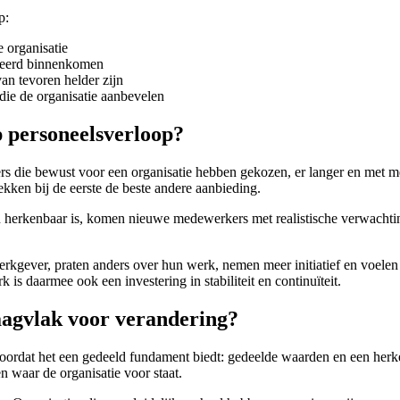
p:
e organisatie
rmeerd binnenkomen
n tevoren helder zijn
ie de organisatie aanbevelen
p personeelsverloop?
s die bewust voor een organisatie hebben gekozen, er langer en met 
rekken bij de eerste de beste andere aanbieding.
 en herkenbaar is, komen nieuwe medewerkers met realistische verwachti
werkgever, praten anders over hun werk, nemen meer initiatief en voele
is daarmee ook een investering in stabiliteit en continuïteit.
aagvlak voor verandering?
oordat het een gedeeld fundament biedt: gedeelde waarden en een herk
 waar de organisatie voor staat.