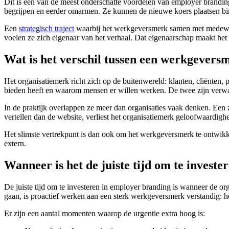
Dit is een van de meest onderschatte voordelen van employer branding
begrijpen en eerder omarmen. Ze kunnen de nieuwe koers plaatsen bin
Een
strategisch traject
waarbij het werkgeversmerk samen met medewerke
voelen ze zich eigenaar van het verhaal. Dat eigenaarschap maakt het ve
Wat is het verschil tussen een werkgevers
Het organisatiemerk richt zich op de buitenwereld: klanten, cliënten,
bieden heeft en waarom mensen er willen werken. De twee zijn verwa
In de praktijk overlappen ze meer dan organisaties vaak denken. Een 
vertellen dan de website, verliest het organisatiemerk geloofwaardighe
Het slimste vertrekpunt is dan ook om het werkgeversmerk te ontwikkel
extern.
Wanneer is het de juiste tijd om te invest
De juiste tijd om te investeren in employer branding is wanneer de org
gaan, is proactief werken aan een sterk werkgeversmerk verstandig: h
Er zijn een aantal momenten waarop de urgentie extra hoog is: