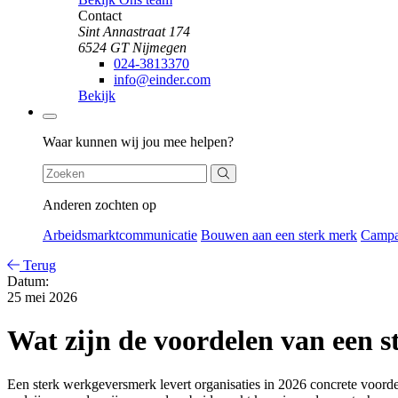
Contact
Sint Annastraat 174
6524 GT Nijmegen
024-3813370
info@einder.com
Bekijk
Zoeken
Waar kunnen wij jou mee helpen?
Anderen zochten op
Arbeidsmarktcommunicatie
Bouwen aan een sterk merk
Camp
Terug
Datum:
25 mei 2026
Wat zijn de voordelen van een 
Een sterk werkgeversmerk levert organisaties in 2026 concrete voordel