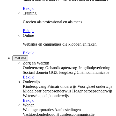
Bekijk
Training
Groeien als professional en als mens
Bekijk
Online
Websites en campagnes die kloppen en raken
Bekijk
met wie
Zorg en Welzijn
Ouderenzorg
Gehandicaptenzorg
Jeugdhulpverlening
Sociaal domein
GGZ
Jeugdzorg
Cliëntcommunicatie
Bekijk
Onderwijs
Kinderopvang
Primair onderwijs
Voortgezet onderwijs
Middelbaar beroepsonderwijs
Hoger beroepsonderwijs
Wetenschappelijk onderwijs
Bekijk
Wonen
Woningcorporaties
Aanbestedingen
Vastgoedonderhoud
Huurderscommunicatie