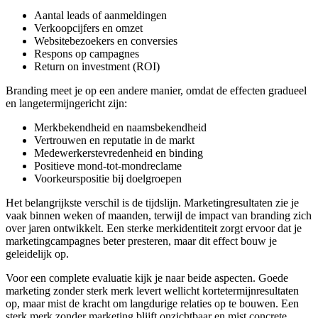
Aantal leads of aanmeldingen
Verkoopcijfers en omzet
Websitebezoekers en conversies
Respons op campagnes
Return on investment (ROI)
Branding meet je op een andere manier, omdat de effecten gradueel
en langetermijngericht zijn:
Merkbekendheid en naamsbekendheid
Vertrouwen en reputatie in de markt
Medewerkerstevredenheid en binding
Positieve mond-tot-mondreclame
Voorkeurspositie bij doelgroepen
Het belangrijkste verschil is de tijdslijn. Marketingresultaten zie je
vaak binnen weken of maanden, terwijl de impact van branding zich
over jaren ontwikkelt. Een sterke merkidentiteit zorgt ervoor dat je
marketingcampagnes beter presteren, maar dit effect bouw je
geleidelijk op.
Voor een complete evaluatie kijk je naar beide aspecten. Goede
marketing zonder sterk merk levert wellicht kortetermijnresultaten
op, maar mist de kracht om langdurige relaties op te bouwen. Een
sterk merk zonder marketing blijft onzichtbaar en mist concrete