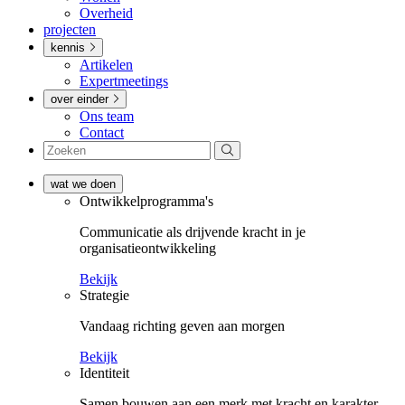
Overheid
projecten
kennis
Artikelen
Expertmeetings
over einder
Ons team
Contact
wat we doen
Ontwikkel­­programma's
Communicatie als drijvende kracht in je
organisatieontwikkeling
Bekijk
Strategie
Vandaag richting geven aan morgen
Bekijk
Identiteit
Samen bouwen aan een merk met kracht en karakter