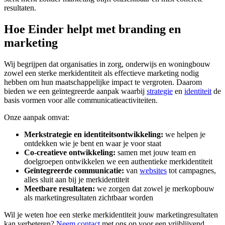
resultaten.
Hoe Einder helpt met branding en
marketing
Wij begrijpen dat organisaties in zorg, onderwijs en woningbouw
zowel een sterke merkidentiteit als effectieve marketing nodig
hebben om hun maatschappelijke impact te vergroten. Daarom
bieden we een geïntegreerde aanpak waarbij
strategie
en
identiteit
de
basis vormen voor alle communicatieactiviteiten.
Onze aanpak omvat:
Merkstrategie en identiteitsontwikkeling:
we helpen je
ontdekken wie je bent en waar je voor staat
Co-creatieve ontwikkeling:
samen met jouw team en
doelgroepen ontwikkelen we een authentieke merkidentiteit
Geïntegreerde communicatie:
van
websites
tot campagnes,
alles sluit aan bij je merkidentiteit
Meetbare resultaten:
we zorgen dat zowel je merkopbouw
als marketingresultaten zichtbaar worden
Wil je weten hoe een sterke merkidentiteit jouw marketingresultaten
kan verbeteren?
Neem contact
met ons op voor een vrijblijvend