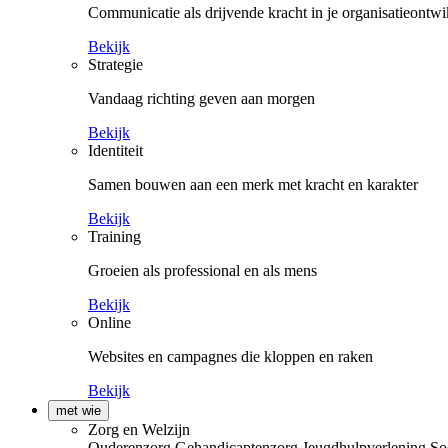
Communicatie als drijvende kracht in je organisatieontwi
Bekijk
Strategie
Vandaag richting geven aan morgen
Bekijk
Identiteit
Samen bouwen aan een merk met kracht en karakter
Bekijk
Training
Groeien als professional en als mens
Bekijk
Online
Websites en campagnes die kloppen en raken
Bekijk
met wie
Zorg en Welzijn
Ouderenzorg
Gehandicaptenzorg
Jeugdhulpverlening
So