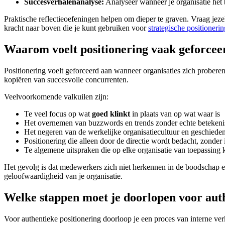
Succesverhalenanalyse:
Analyseer wanneer je organisatie het b
Praktische reflectieoefeningen helpen om dieper te graven. Vraag je
kracht naar boven die je kunt gebruiken voor
strategische positionerin
Waarom voelt positionering vaak geforcee
Positionering voelt geforceerd aan wanneer organisaties zich proberen
kopiëren van succesvolle concurrenten.
Veelvoorkomende valkuilen zijn:
Te veel focus op wat
goed klinkt
in plaats van op wat waar is
Het overnemen van buzzwords en trends zonder echte betekeni
Het negeren van de werkelijke organisatiecultuur en geschieden
Positionering die alleen door de directie wordt bedacht, zonde
Te algemene uitspraken die op elke organisatie van toepassing 
Het gevolg is dat medewerkers zich niet herkennen in de boodschap en
geloofwaardigheid van je organisatie.
Welke stappen moet je doorlopen voor auth
Voor authentieke positionering doorloop je een proces van interne verk