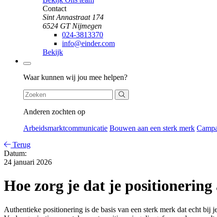
Contact
Sint Annastraat 174
6524 GT Nijmegen
024-3813370
info@einder.com
Bekijk
Zoeken
Waar kunnen wij jou mee helpen?
Anderen zochten op
Arbeidsmarktcommunicatie
Bouwen aan een sterk merk
Camp
Terug
Datum:
24 januari 2026
Hoe zorg je dat je positionering
Authentieke positionering is de basis van een sterk merk dat echt bij 