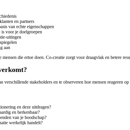
chiedenis
lanten en partners
basis van echte eigenschappen
 is voor je doelgroepen
tie-uitingen
rspiegelen
ig aan
de mensen die ertoe doen. Co-creatie zorgt voor draagvlak en betere resu
 overkomt?
 aan verschillende stakeholders en te observeren hoe mensen reageren op 
tionering en deze uitdragen?
aardig en herkenbaar?
benden van je boodschap?
isatie werkelijk handelt?