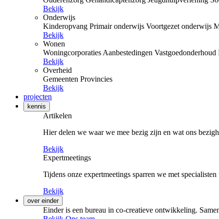
Bekijk
Onderwijs
Kinderopvang
Primair onderwijs
Voortgezet onderwijs
M
Bekijk
Wonen
Woningcorporaties
Aanbestedingen
Vastgoedonderhoud
Bekijk
Overheid
Gemeenten
Provincies
Bekijk
projecten
kennis
Artikelen
Hier delen we waar we mee bezig zijn en wat ons bezigh
Bekijk
Expertmeetings
Tijdens onze expertmeetings sparren we met specialisten 
Bekijk
over einder
Einder is een bureau in co-creatieve ontwikkeling. Samen
Bekijk Ons team