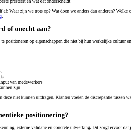
este presteert en wat dat onderscheidt
zelf af: Waar zijn we trots op? Wat doen we anders dan anderen? Welk
g
.
rd of onecht aan?
 te positioneren op eigenschappen die niet bij hun werkelijke cultuur e
s
is
r input van medewerkers
kunnen zijn
 deze niet kunnen uitdragen. Klanten voelen de discrepantie tussen wat
entieke positionering?
enning, externe validatie en concrete uitwerking. Dit zorgt ervoor dat j