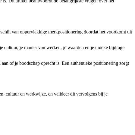
 is. Dit artikel beantwoordt de belangrijkste vragen over het
rschilt van oppervlakkige merkpositionering doordat het voortkomt uit
e cultuur, je manier van werken, je waarden en je unieke bijdrage.
l aan of je boodschap oprecht is. Een authentieke positionering zorgt
n, cultuur en werkwijze, en valideer dit vervolgens bij je