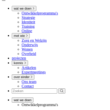
wat we doen
Ontwikkel­­programma's
Strategie
Identiteit
Training
Online
met wie
Zorg en Welzijn
Onderwijs
Wonen
Overheid
projecten
kennis
Artikelen
Expertmeetings
over einder
Ons team
Contact
wat we doen
Ontwikkel­­programma's