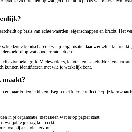
 omdat ze zich richten op wat goed klinkt in plaats van op wat echt waar
enlijk?
derscheidt op basis van echte waarden, eigenschappen en kracht. Het ve
erscheidende boodschap op wat je organisatie daadwerkelijk kenmerkt: j
ktonderzoek of op wat concurrenten doen.
iteit extra belangrijk. Medewerkers, klanten en stakeholders voelen sne
 kunnen identificeren met wie je werkelijk bent.
ek maakt?
n en naar buiten te kijken. Begin met interne reflectie op je kernwaarde
in je organisatie, niet alleen wat er op papier staat
en wat jullie gedrag kenmerkt
rs wat zij als uniek ervaren