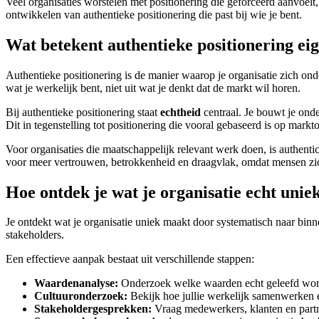
Veel organisaties worstelen met positionering die geforceerd aanvoelt,
ontwikkelen van authentieke positionering die past bij wie je bent.
Wat betekent authentieke positionering eig
Authentieke positionering is de manier waarop je organisatie zich on
wat je werkelijk bent, niet uit wat je denkt dat de markt wil horen.
Bij authentieke positionering staat
echtheid
centraal. Je bouwt je ond
Dit in tegenstelling tot positionering die vooral gebaseerd is op mar
Voor organisaties die maatschappelijk relevant werk doen, is authentic
voor meer vertrouwen, betrokkenheid en draagvlak, omdat mensen zich
Hoe ontdek je wat je organisatie echt uni
Je ontdekt wat je organisatie uniek maakt door systematisch naar binne
stakeholders.
Een effectieve aanpak bestaat uit verschillende stappen:
Waardenanalyse:
Onderzoek welke waarden echt geleefd worden 
Cultuuronderzoek:
Bekijk hoe jullie werkelijk samenwerken 
Stakeholdergesprekken:
Vraag medewerkers, klanten en partne