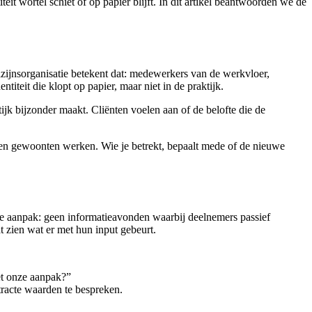
it wortel schiet of op papier blijft. In dit artikel beantwoorden we de
lzijnsorganisatie betekent dat: medewerkers van de werkvloer,
titeit die klopt op papier, maar niet in de praktijk.
ijk bijzonder maakt. Cliënten voelen aan of de belofte die de
en en gewoonten werken. Wie je betrekt, bepaalt mede of de nieuwe
ve aanpak: geen informatieavonden waarbij deelnemers passief
t zien wat er met hun input gebeurt.
met onze aanpak?”
tracte waarden te bespreken.