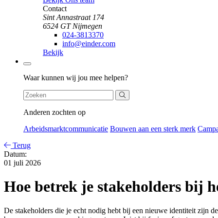
Contact
Sint Annastraat 174
6524 GT Nijmegen
024-3813370
info@einder.com
Bekijk
Zoeken
Waar kunnen wij jou mee helpen?
Anderen zochten op
Arbeidsmarktcommunicatie
Bouwen aan een sterk merk
Camp
Terug
Datum:
01 juli 2026
Hoe betrek je stakeholders bij h
De stakeholders die je echt nodig hebt bij een nieuwe identiteit zijn