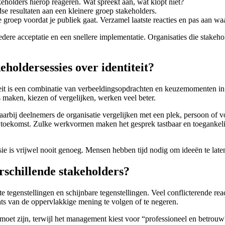
eholders hierop reageren. Wat spreekt aan, wat klopt niet?
dse resultaten aan een kleinere groep stakeholders.
re groep voordat je publiek gaat. Verzamel laatste reacties en pas aan wa
bredere acceptatie en een snellere implementatie. Organisaties die stake
holdersessies over identiteit?
teit is een combinatie van verbeeldingsopdrachten en keuzemomenten in 
maken, kiezen of vergelijken, werken veel beter.
arbij deelnemers de organisatie vergelijken met een plek, persoon of 
toekomst. Zulke werkvormen maken het gesprek tastbaar en toegankelij
e is vrijwel nooit genoeg. Mensen hebben tijd nodig om ideeën te laten
rschillende stakeholders?
e tegenstellingen en schijnbare tegenstellingen. Veel conflicterende re
ats van de oppervlakkige mening te volgen of te negeren.
et zijn, terwijl het management kiest voor “professioneel en betrouwbaa