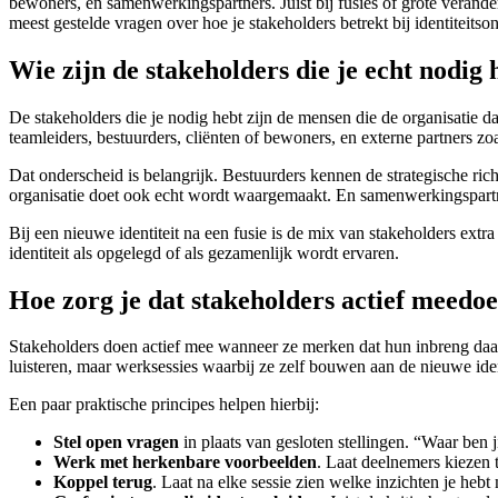
bewoners, en samenwerkingspartners. Juist bij fusies of grote verander
meest gestelde vragen over hoe je stakeholders betrekt bij identiteits
Wie zijn de stakeholders die je echt nodig 
De stakeholders die je nodig hebt zijn de mensen die de organisatie 
teamleiders, bestuurders, cliënten of bewoners, en externe partners zoal
Dat onderscheid is belangrijk. Bestuurders kennen de strategische ric
organisatie doet ook echt wordt waargemaakt. En samenwerkingspartne
Bij een nieuwe identiteit na een fusie is de mix van stakeholders ext
identiteit als opgelegd of als gezamenlijk wordt ervaren.
Hoe zorg je dat stakeholders actief meedoe
Stakeholders doen actief mee wanneer ze merken dat hun inbreng daad
luisteren, maar werksessies waarbij ze zelf bouwen aan de nieuwe iden
Een paar praktische principes helpen hierbij:
Stel open vragen
in plaats van gesloten stellingen. “Waar ben 
Werk met herkenbare voorbeelden
. Laat deelnemers kiezen 
Koppel terug
. Laat na elke sessie zien welke inzichten je he