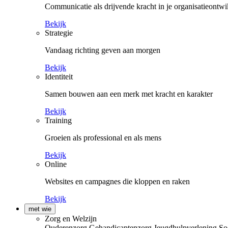
Communicatie als drijvende kracht in je organisatieontwi
Bekijk
Strategie
Vandaag richting geven aan morgen
Bekijk
Identiteit
Samen bouwen aan een merk met kracht en karakter
Bekijk
Training
Groeien als professional en als mens
Bekijk
Online
Websites en campagnes die kloppen en raken
Bekijk
met wie
Zorg en Welzijn
Ouderenzorg
Gehandicaptenzorg
Jeugdhulpverlening
So