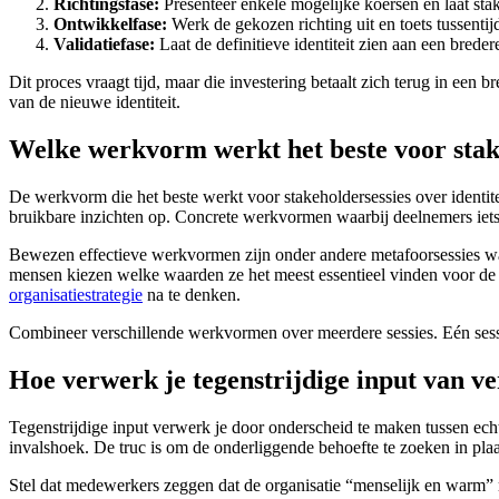
Richtingsfase:
Presenteer enkele mogelijke koersen en laat stak
Ontwikkelfase:
Werk de gekozen richting uit en toets tussentij
Validatiefase:
Laat de definitieve identiteit zien aan een brede
Dit proces vraagt tijd, maar die investering betaalt zich terug in een 
van de nieuwe identiteit.
Welke werkvorm werkt het beste voor stake
De werkvorm die het beste werkt voor stakeholdersessies over identi
bruikbare inzichten op. Concrete werkvormen waarbij deelnemers iets 
Bewezen effectieve werkvormen zijn onder andere metafoorsessies wa
mensen kiezen welke waarden ze het meest essentieel vinden voor de 
organisatiestrategie
na te denken.
Combineer verschillende werkvormen over meerdere sessies. Eén sessi
Hoe verwerk je tegenstrijdige input van ve
Tegenstrijdige input verwerk je door onderscheid te maken tussen echt
invalshoek. De truc is om de onderliggende behoefte te zoeken in pla
Stel dat medewerkers zeggen dat de organisatie “menselijk en warm” mo