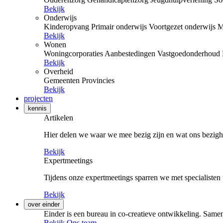
Bekijk
Onderwijs
Kinderopvang
Primair onderwijs
Voortgezet onderwijs
M
Bekijk
Wonen
Woningcorporaties
Aanbestedingen
Vastgoedonderhoud
Bekijk
Overheid
Gemeenten
Provincies
Bekijk
projecten
kennis
Artikelen
Hier delen we waar we mee bezig zijn en wat ons bezigh
Bekijk
Expertmeetings
Tijdens onze expertmeetings sparren we met specialisten 
Bekijk
over einder
Einder is een bureau in co-creatieve ontwikkeling. Samen
Bekijk Ons team