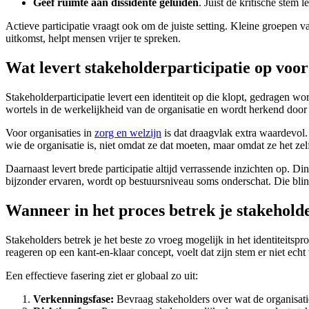
Geef ruimte aan dissidente geluiden
. Juist de kritische stem 
Actieve participatie vraagt ook om de juiste setting. Kleine groepen 
uitkomst, helpt mensen vrijer te spreken.
Wat levert stakeholderparticipatie op voor 
Stakeholderparticipatie levert een identiteit op die klopt, gedragen wo
wortels in de werkelijkheid van de organisatie en wordt herkend door 
Voor organisaties in
zorg en welzijn
is dat draagvlak extra waardevol. 
wie de organisatie is, niet omdat ze dat moeten, maar omdat ze het zel
Daarnaast levert brede participatie altijd verrassende inzichten op.
bijzonder ervaren, wordt op bestuursniveau soms onderschat. Die blind
Wanneer in het proces betrek je stakeholde
Stakeholders betrek je het beste zo vroeg mogelijk in het identiteitsp
reageren op een kant-en-klaar concept, voelt dat zijn stem er niet ec
Een effectieve fasering ziet er globaal zo uit:
Verkenningsfase:
Bevraag stakeholders over wat de organisatie 