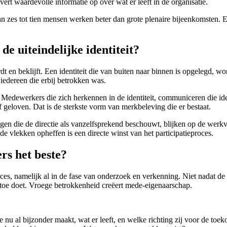
levert waardevolle informatie op over wat er leeft in de organisatie.
van zes tot tien mensen werken beter dan grote plenaire bijeenkomsten. 
de uiteindelijke identiteit?
rdt en beklijft. Een identiteit die van buiten naar binnen is opgelegd, wo
iedereen die erbij betrokken was.
Medewerkers die zich herkennen in de identiteit, communiceren die ident
f geloven. Dat is de sterkste vorm van merkbeleving die er bestaat.
 Dingen die de directie als vanzelfsprekend beschouwt, blijken op de w
e vlekken opheffen is een directe winst van het participatieproces.
rs het beste?
roces, namelijk al in de fase van onderzoek en verkenning. Niet nadat de
ht toe doet. Vroege betrokkenheid creëert mede-eigenaarschap.
nu al bijzonder maakt, wat er leeft, en welke richting zij voor de toek