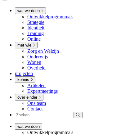
wat we doen
Ontwikkel­­programma's
Strategie
Identiteit
Training
Online
met wie
Zorg en Welzijn
Onderwijs
Wonen
Overheid
projecten
kennis
Artikelen
Expertmeetings
over einder
Ons team
Contact
wat we doen
Ontwikkel­­programma's