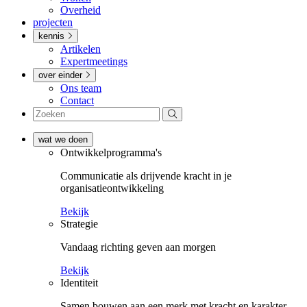
Overheid
projecten
kennis
Artikelen
Expertmeetings
over einder
Ons team
Contact
wat we doen
Ontwikkel­­programma's
Communicatie als drijvende kracht in je
organisatieontwikkeling
Bekijk
Strategie
Vandaag richting geven aan morgen
Bekijk
Identiteit
Samen bouwen aan een merk met kracht en karakter