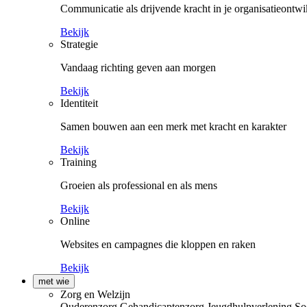
Communicatie als drijvende kracht in je organisatieontwi
Bekijk
Strategie
Vandaag richting geven aan morgen
Bekijk
Identiteit
Samen bouwen aan een merk met kracht en karakter
Bekijk
Training
Groeien als professional en als mens
Bekijk
Online
Websites en campagnes die kloppen en raken
Bekijk
met wie
Zorg en Welzijn
Ouderenzorg
Gehandicaptenzorg
Jeugdhulpverlening
So