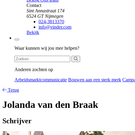
Contact
Sint Annastraat 174
6524 GT Nijmegen
024-3813370
info@einder.com
Bekijk
Zoeken
Waar kunnen wij jou mee helpen?
Anderen zochten op
Arbeidsmarktcommunicatie
Bouwen aan een sterk merk
Camp
Terug
Jolanda van den Braak
Schrijver