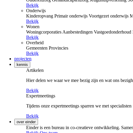
Bekijk
Onderwijs
Kinderopvang
Primair onderwijs
Voortgezet onderwijs
M
Bekijk
Wonen
Woningcorporaties
Aanbestedingen
Vastgoedonderhoud
Bekijk
Overheid
Gemeenten
Provincies
Bekijk
projecten
kennis
Artikelen
Hier delen we waar we mee bezig zijn en wat ons bezigh
Bekijk
Expertmeetings
Tijdens onze expertmeetings sparren we met specialisten 
Bekijk
over einder
Einder is een bureau in co-creatieve ontwikkeling. Samen
Bekijk Ons team