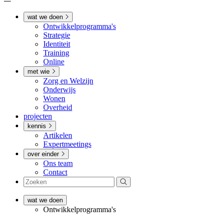
wat we doen
Ontwikkel­­programma's
Strategie
Identiteit
Training
Online
met wie
Zorg en Welzijn
Onderwijs
Wonen
Overheid
projecten
kennis
Artikelen
Expertmeetings
over einder
Ons team
Contact
wat we doen
Ontwikkel­­programma's