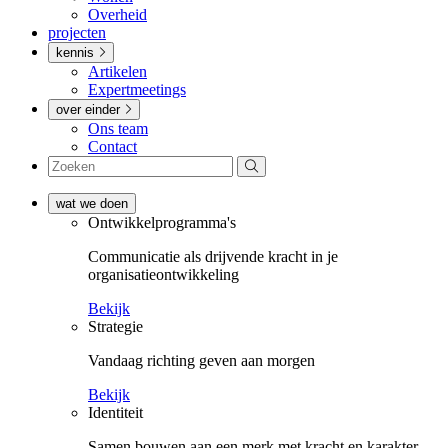
Overheid
projecten
kennis
Artikelen
Expertmeetings
over einder
Ons team
Contact
wat we doen
Ontwikkel­­programma's
Communicatie als drijvende kracht in je
organisatieontwikkeling
Bekijk
Strategie
Vandaag richting geven aan morgen
Bekijk
Identiteit
Samen bouwen aan een merk met kracht en karakter