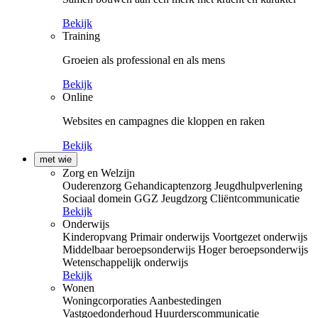
Bekijk
Training
Groeien als professional en als mens
Bekijk
Online
Websites en campagnes die kloppen en raken
Bekijk
met wie
Zorg en Welzijn
Ouderenzorg
Gehandicaptenzorg
Jeugdhulpverlening
Sociaal domein
GGZ
Jeugdzorg
Cliëntcommunicatie
Bekijk
Onderwijs
Kinderopvang
Primair onderwijs
Voortgezet onderwijs
Middelbaar beroepsonderwijs
Hoger beroepsonderwijs
Wetenschappelijk onderwijs
Bekijk
Wonen
Woningcorporaties
Aanbestedingen
Vastgoedonderhoud
Huurderscommunicatie