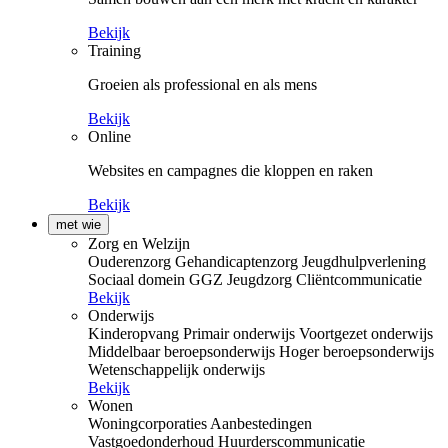
Bekijk
Training
Groeien als professional en als mens
Bekijk
Online
Websites en campagnes die kloppen en raken
Bekijk
met wie
Zorg en Welzijn
Ouderenzorg
Gehandicaptenzorg
Jeugdhulpverlening
Sociaal domein
GGZ
Jeugdzorg
Cliëntcommunicatie
Bekijk
Onderwijs
Kinderopvang
Primair onderwijs
Voortgezet onderwijs
Middelbaar beroepsonderwijs
Hoger beroepsonderwijs
Wetenschappelijk onderwijs
Bekijk
Wonen
Woningcorporaties
Aanbestedingen
Vastgoedonderhoud
Huurderscommunicatie