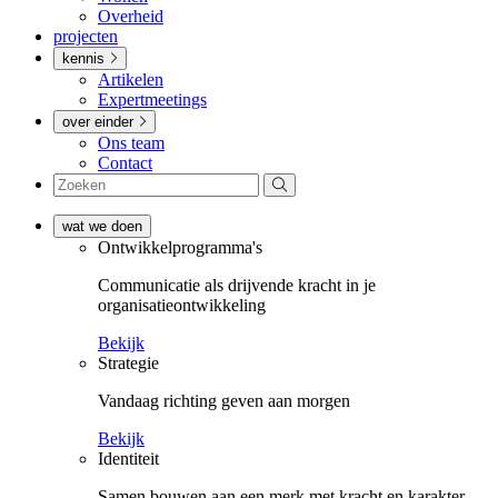
Overheid
projecten
kennis
Artikelen
Expertmeetings
over einder
Ons team
Contact
wat we doen
Ontwikkel­­programma's
Communicatie als drijvende kracht in je
organisatieontwikkeling
Bekijk
Strategie
Vandaag richting geven aan morgen
Bekijk
Identiteit
Samen bouwen aan een merk met kracht en karakter