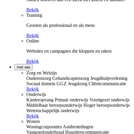
Bekijk
Training
Groeien als professional en als mens
Bekijk
Online
Websites en campagnes die kloppen en raken
Bekijk
met wie
Zorg en Welzijn
Ouderenzorg
Gehandicaptenzorg
Jeugdhulpverlening
Sociaal domein
GGZ
Jeugdzorg
Cliëntcommunicatie
Bekijk
Onderwijs
Kinderopvang
Primair onderwijs
Voortgezet onderwijs
Middelbaar beroepsonderwijs
Hoger beroepsonderwijs
Wetenschappelijk onderwijs
Bekijk
Wonen
Woningcorporaties
Aanbestedingen
Vastgoedonderhoud
Huurderscommunicatie