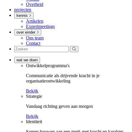
Overheid
projecten
kennis
Artikelen
Expertmeetings
over einder
Ons team
Contact
wat we doen
Ontwikkel­­programma's
Communicatie als drijvende kracht in je
organisatieontwikkeling
Bekijk
Strategie
Vandaag richting geven aan morgen
Bekijk
Identiteit
Samen bouwen aan een merk met kracht en karakter