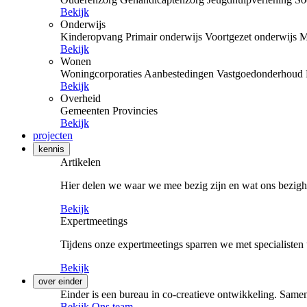
Bekijk
Onderwijs
Kinderopvang
Primair onderwijs
Voortgezet onderwijs
M
Bekijk
Wonen
Woningcorporaties
Aanbestedingen
Vastgoedonderhoud
Bekijk
Overheid
Gemeenten
Provincies
Bekijk
projecten
kennis
Artikelen
Hier delen we waar we mee bezig zijn en wat ons bezigh
Bekijk
Expertmeetings
Tijdens onze expertmeetings sparren we met specialisten 
Bekijk
over einder
Einder is een bureau in co-creatieve ontwikkeling. Samen
Bekijk Ons team