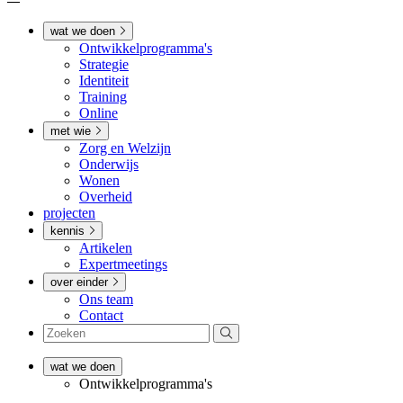
wat we doen
Ontwikkel­­programma's
Strategie
Identiteit
Training
Online
met wie
Zorg en Welzijn
Onderwijs
Wonen
Overheid
projecten
kennis
Artikelen
Expertmeetings
over einder
Ons team
Contact
wat we doen
Ontwikkel­­programma's