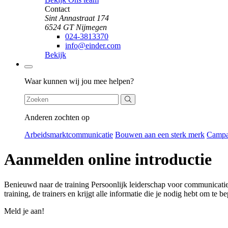
Contact
Sint Annastraat 174
6524 GT Nijmegen
024-3813370
info@einder.com
Bekijk
Zoeken
Waar kunnen wij jou mee helpen?
Anderen zochten op
Arbeidsmarktcommunicatie
Bouwen aan een sterk merk
Camp
Aanmelden online introductie
Benieuwd naar de training Persoonlijk leiderschap voor communicatie­
training, de trainers en krijgt alle informatie die je nodig hebt om te be
Meld je aan!