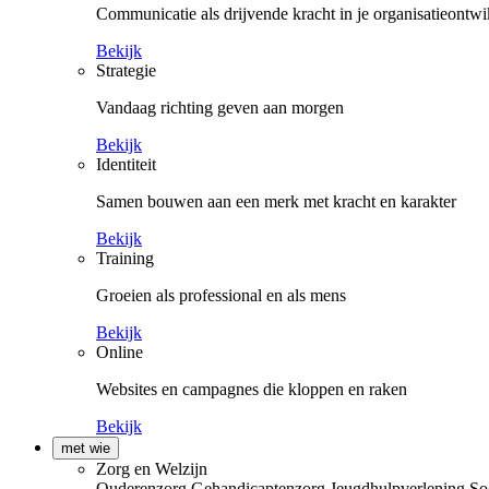
Communicatie als drijvende kracht in je organisatieontwi
Bekijk
Strategie
Vandaag richting geven aan morgen
Bekijk
Identiteit
Samen bouwen aan een merk met kracht en karakter
Bekijk
Training
Groeien als professional en als mens
Bekijk
Online
Websites en campagnes die kloppen en raken
Bekijk
met wie
Zorg en Welzijn
Ouderenzorg
Gehandicaptenzorg
Jeugdhulpverlening
So