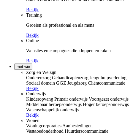
Bekijk
Training
Groeien als professional en als mens
Bekijk
Online
Websites en campagnes die kloppen en raken
Bekijk
met wie
Zorg en Welzijn
Ouderenzorg
Gehandicaptenzorg
Jeugdhulpverlening
Sociaal domein
GGZ
Jeugdzorg
Cliëntcommunicatie
Bekijk
Onderwijs
Kinderopvang
Primair onderwijs
Voortgezet onderwijs
Middelbaar beroepsonderwijs
Hoger beroepsonderwijs
Wetenschappelijk onderwijs
Bekijk
Wonen
Woningcorporaties
Aanbestedingen
Vastgoedonderhoud
Huurderscommunicatie