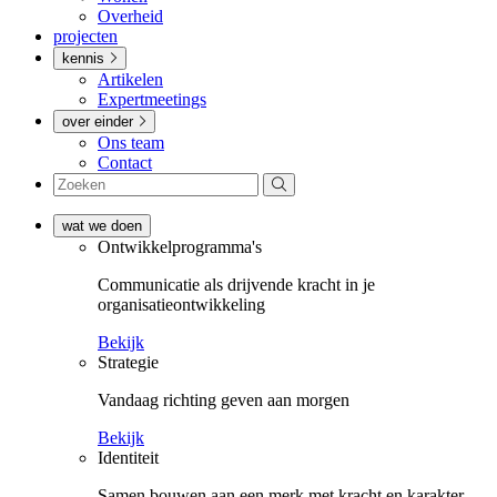
Overheid
projecten
kennis
Artikelen
Expertmeetings
over einder
Ons team
Contact
wat we doen
Ontwikkel­­programma's
Communicatie als drijvende kracht in je
organisatieontwikkeling
Bekijk
Strategie
Vandaag richting geven aan morgen
Bekijk
Identiteit
Samen bouwen aan een merk met kracht en karakter